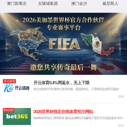
热门关键词：
科研仪器设备定制，熔融纺丝机，材料纺丝成型设备，实验反应设备，实验加热炉，化
当前位置：
首页
>
技术文章
>
如何正确操作熔体离心无