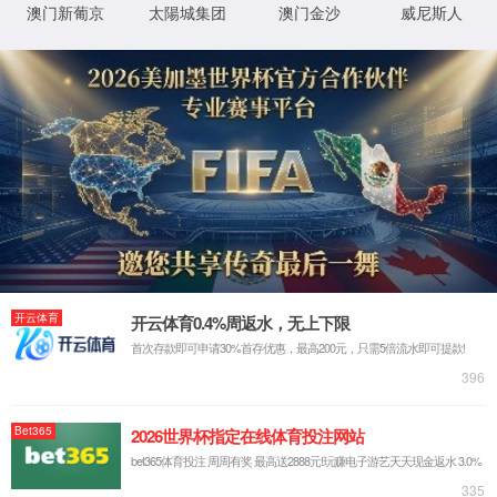
热门关键词：
科研仪器设备定制，熔融纺丝机，材料纺丝成型设备，实验反应设备，实验加热炉，化
当前位置：
首页
>
beat体育365官网正规
>
精密机加零
产品分类
精密机加零部件和模具