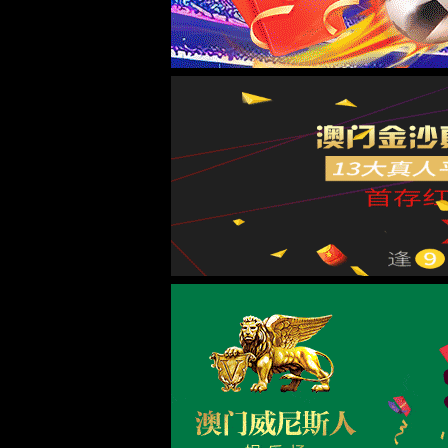
热门关键词：
科研仪器设备定制，熔融纺丝机，材料纺丝成型设备，实验反应设备，实验加
当前位置：
首页
>
荣誉资质
>
一种静电纺丝机zhuan