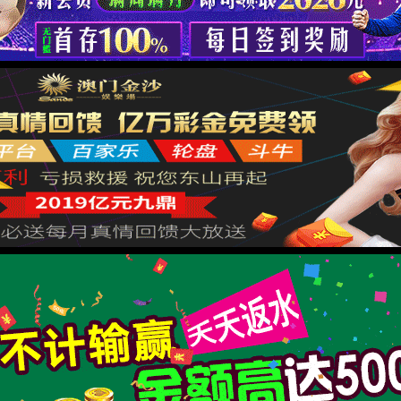
热炉，化工试验装置，材料检测类设备，配电与节能项目，机械设计加工，实验室仪器耗材，通用仪器设备
li证书
一种静电纺丝机zhuanli证书
发布时间：2023/6/9 点击次数：5170