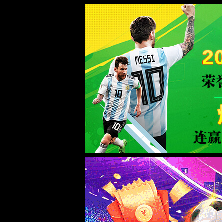
beta365(中国区)-Official website
欢迎来到
beta365官网下载网站
！
网站首页
关于我们
beat体育