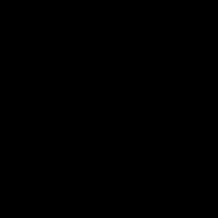
联系电话：
常用邮箱：
省份：
详细地址：
补充说明：
验证码：
请输入计算结