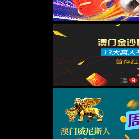
热门关键词：
科研仪器设备定制，熔融纺丝机，材料纺丝成型设备，实验反应设备，实验加
当前位置：
首页
>
beat体育365官网正规
> >
化