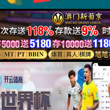
方案，可根据用户要求定制多种不同类
产品型号：
更新时间：
2025-11-14
产品咨询
详细介绍