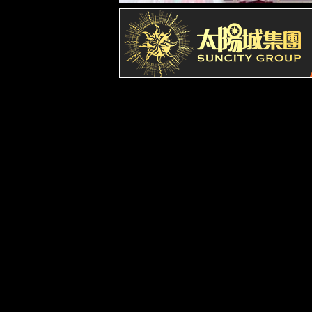
化
化工试验装置
我们
加热装置
取得
储藏设备
化
催化剂评价装置
反应器
固定床
机械加工
装配调试
四川
查看全部产品
装置