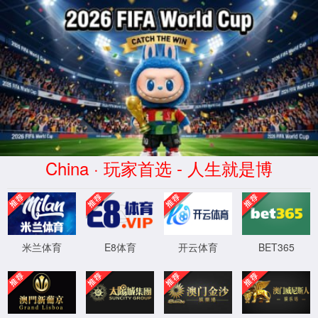
beta365(中国区)-Official website
欢迎来到
beta365官网下载网站
！
网站首页
关于我们
beat体育36
规