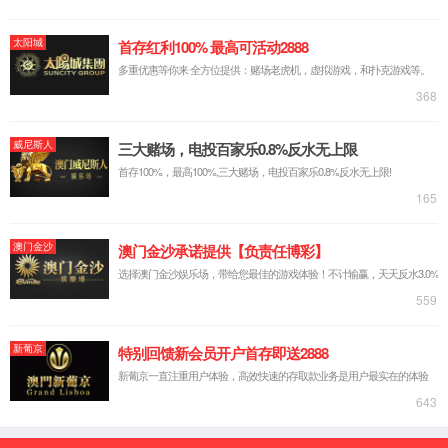
加热装置
储藏设备
催化剂评价装置
反应器
固定床
机械加工
装配调试
在线咨询
查看全部产品