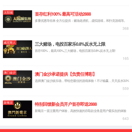
其他纺丝机
离心纺丝机
成型设备
静电纺丝机
湿法纺丝机
熔融纺丝机
查看全部产品
在线咨询